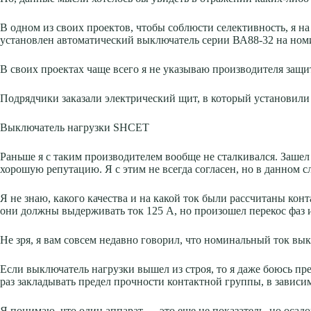
В одном из своих проектов, чтобы соблюсти селективность, я 
установлен автоматический выключатель серии ВА88-32 на ном
В своих проектах чаще всего я не указываю производителя защи
Подрядчики заказали электрический щит, в который установили
Выключатель нагрузки SHCET
Раньше я с таким производителем вообще не сталкивался. Зашел
хорошую репутацию. Я с этим не всегда согласен, но в данном с
Я не знаю, какого качества и на какой ток были рассчитаны ко
они должны выдерживать ток 125 А, но произошел перекос фаз 
Не зря, я вам совсем недавно говорил, что номинальный ток вы
Если выключатель нагрузки вышел из строя, то я даже боюсь пре
раз закладывать предел прочности контактной группы, в зависи
Я понимаю, что один аппарат — это еще не показатель, но осадо