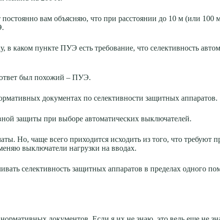
т постоянно вам объясняю, что при расстоянии до 10 м (или 100
Э.
у, в каком пункте ПУЭ есть требование, что селективность авт
 ответ был похожий – ПУЭ.
 нормативных документах по селективности защитных аппаратов.
ивной защиты при выборе автоматических выключателей.
маты. Но, чаще всего приходится исходить из того, что требую
именяю выключатели нагрузки на вводах.
чивать селективность защитных аппаратов в пределах одного по
нормативных документов. Если я их не знаю, это ведь еще не зн