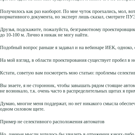
Получилось как раз наоборот. По мне чуток проехались, мол, во
нормативного документа, но эксперт лишь сказал, смотрите ПУ
Друзья, подскажите, пожалуйста, безграмотному проектировщик
до 10-100 м. Лично я никак не могу найти.
Подобный вопрос раньше я задавал и на вебинаре ИЕК, одноко,
На мой взгляд, в области проектирования существует пробел в
Кстати, советую вам посмотреть мою статью: проблемы селект
Вы знаете, я не сторонник, чтобы завышать рядом стоящие авто
не возникало, т.к. очень часто в распределительных щитах я пр
Думаю, многие меня поддержат, но нет никакого смысла обеспе
одном силовом щите.
Пример не селективного расположения автоматов
Но, данные мысли хотелось бы увидеть в отражении каких-либо 