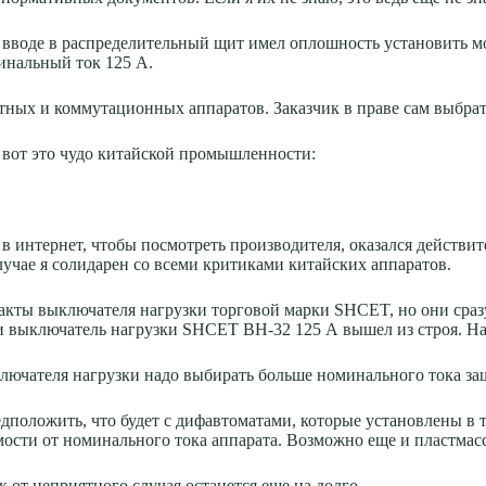
на вводе в распределительный щит имел оплошность установить 
инальный ток 125 А.
тных и коммутационных аппаратов. Заказчик в праве сам выбрать
 вот это чудо китайской промышленности:
 в интернет, чтобы посмотреть производителя, оказался действи
лучае я солидарен со всеми критиками китайских аппаратов.
нтакты выключателя нагрузки торговой марки SHCET, но они сра
и выключатель нагрузки SHCET ВН-32 125 А вышел из строя. На
ключателя нагрузки надо выбирать больше номинального тока за
дположить, что будет с дифавтоматами, которые установлены в т
мости от номинального тока аппарата. Возможно еще и пластмасс
к от неприятного случая останется еще на долго.