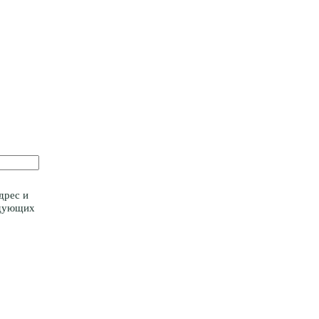
дрес и
едующих