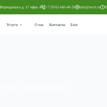
Вернадского д. 17 офис 4
+7 (916) 448-40-26
info@necit.ru
П
Услуги
О нас
Контакты
Блог
ется селективная