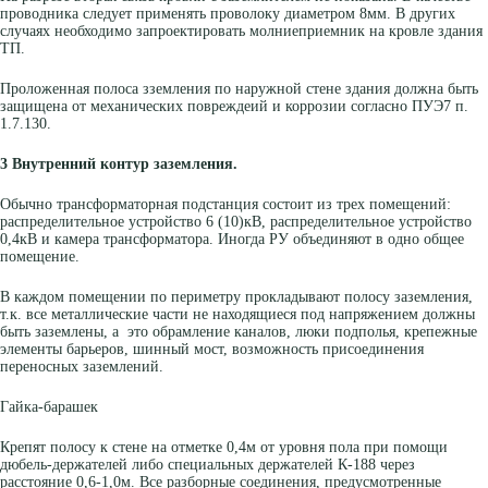
проводника следует применять проволоку диаметром 8мм. В других
случаях необходимо запроектировать молниеприемник на кровле здания
ТП.
Проложенная полоса зземления по наружной стене здания должна быть
защищена от механических повреждеий и коррозии согласно ПУЭ7 п.
1.7.130.
3 Внутренний контур заземления.
Обычно трансформаторная подстанция состоит из трех помещений:
распределительное устройство 6 (10)кВ, распределительное устройство
0,4кВ и камера трансформатора. Иногда РУ объединяют в одно общее
помещение.
В каждом помещении по периметру прокладывают полосу заземления,
т.к. все металлические части не находящиеся под напряжением должны
быть заземлены, а это обрамление каналов, люки подполья, крепежные
элементы барьеров, шинный мост, возможность присоединения
переносных заземлений.
Гайка-барашек
Крепят полосу к стене на отметке 0,4м от уровня пола при помощи
дюбель-держателей либо специальных держателей К-188 через
расстояние 0,6-1,0м. Все разборные соединения, предусмотренные