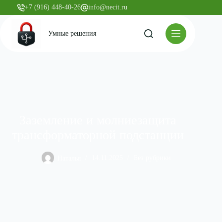
+7 (916) 448-40-26
info@necit.ru
Умные решения
Заземление и молниезащита
трансформаторной подстанции
Наталья
14.11.2025
Без рубрики