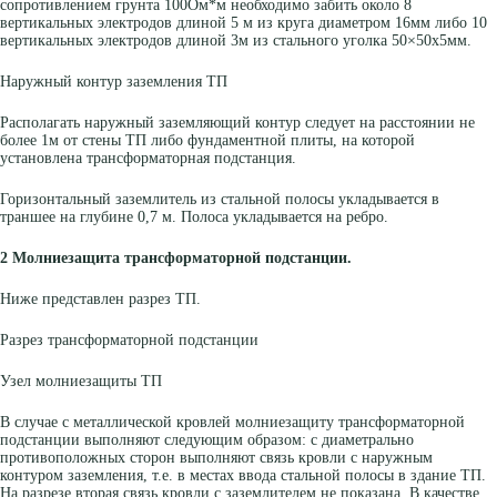
сопротивлением грунта 100Ом*м необходимо забить около 8
вертикальных электродов длиной 5 м из круга диаметром 16мм либо 10
вертикальных электродов длиной 3м из стального уголка 50×50х5мм.
Наружный контур заземления ТП
Располагать наружный заземляющий контур следует на расстоянии не
более 1м от стены ТП либо фундаментной плиты, на которой
установлена трансформаторная подстанция.
Горизонтальный заземлитель из стальной полосы укладывается в
траншее на глубине 0,7 м. Полоса укладывается на ребро.
2 Молниезащита трансформаторной подстанции.
Ниже представлен разрез ТП.
Разрез трансформаторной подстанции
Узел молниезащиты ТП
В случае с металлической кровлей молниезащиту трансформаторной
подстанции выполняют следующим образом: с диаметрально
противоположных сторон выполняют связь кровли с наружным
контуром заземления, т.е. в местах ввода стальной полосы в здание ТП.
На разрезе вторая связь кровли с заземлителем не показана. В качестве