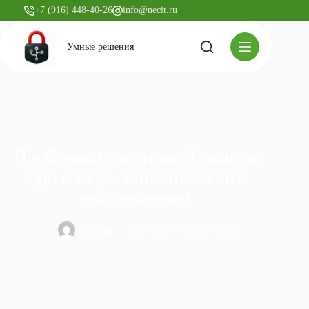
+7 (916) 448-40-26
info@necit.ru
Умные решения
Проблемы селективной защиты
при выборе автоматических
выключателей
Наталья
14.11.2025
Без рубрики