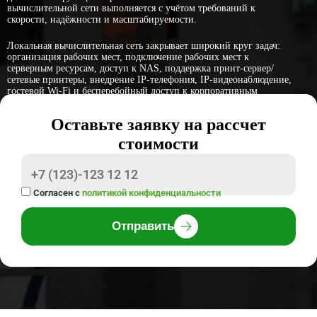
вычислительной сети выполняется с учётом требований к
скорости, надёжности и масштабируемости.
Локальная вычислительная сеть закрывает широкий круг задач:
организация рабочих мест, подключение рабочих мест к
серверным ресурсам, доступ к NAS, поддержка принт-сервер/
сетевые принтеры, внедрение IP-телефония, IP-видеонаблюдение,
гостевой Wi-Fi и бесперебойный доступ к корпоративным
системам.
Оставьте заявку на рассчет
стоимости
Согласен с
политикой конфиденциальности
Отправить