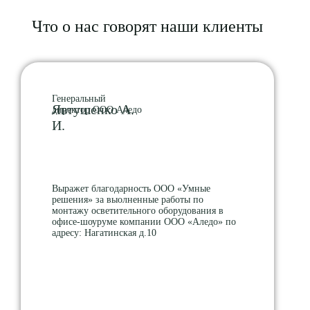
Что о нас говорят наши клиенты
Генеральный
Явтушенко А.
директор ООО Аледо
И.
Выражет благодарность ООО «Умные
решения» за выолненные работы по
монтажу осветительного оборудования в
офисе-шоуруме компании ООО «Аледо» по
адресу: Нагатинская д.10