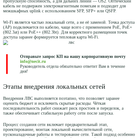
пропускную способность, а для дальних линий — OS2. Оптический
кабель не подвержен электромагнитным помехам и подходит для
межшкафных uplink с использованием SFP, SFP+ или QSFP.
Wi-Fi является частью локальный сети, а не её заменой. Точка доступа
(AP) подключается по кабелю, чаще всего с применением PoE, PoE+
(802.3at) или PoE++ (802.3bt). Для корректного размещения точек
доступа заранее формируется тепловая карта Wi-Fi.
Отправьте запрос КП на нашу корпоративную почту
info@necit.ru
Руководитель отдела обязательно ответит Вам в течение
дня!
Этапы внедрения локальных сетей
Внедрения ЛВС выполняется поэтапно, что позволяет заранее
оценить бюджет и исключить скрытые расходы. Чёткая
последовательность работ снижает риск простоев и переделок, а
также обеспечивает стабильную работу сети после запуска.
Процесс создания сети включает предварительный этап,
проектирование, монтаж локальной вычислительной сети,
пусконаладочные работы и тестирование сети. Такой подход особенно