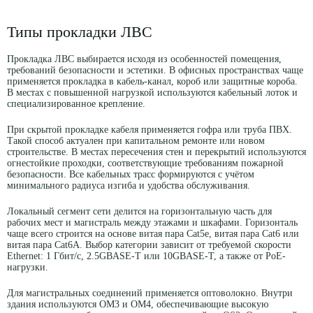
Типы прокладки ЛВС
Прокладка ЛВС выбирается исходя из особенностей помещения,
требований безопасности и эстетики. В офисных пространствах чаще
применяется прокладка в кабель-канал, короб или защитные короба.
В местах с повышенной нагрузкой используются кабельный лоток и
специализированное крепление.
При скрытой прокладке кабеля применяется гофра или труба ПВХ.
Такой способ актуален при капитальном ремонте или новом
строительстве. В местах пересечения стен и перекрытий используются
огнестойкие проходки, соответствующие требованиям пожарной
безопасности. Все кабельных трасс формируются с учётом
минимального радиуса изгиба и удобства обслуживания.
Локальный сегмент сети делится на горизонтальную часть для
рабочих мест и магистраль между этажами и шкафами. Горизонталь
чаще всего строится на основе витая пара Cat5e, витая пара Cat6 или
витая пара Cat6A. Выбор категории зависит от требуемой скорости
Ethernet: 1 Гбит/с, 2.5GBASE-T или 10GBASE-T, а также от PoE-
нагрузки.
Для магистральных соединений применяется оптоволокно. Внутри
здания используются OM3 и OM4, обеспечивающие высокую