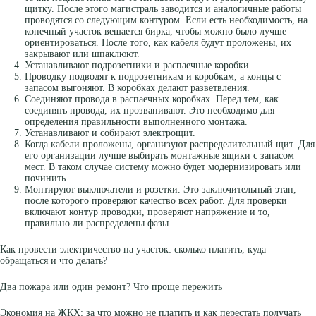
щитку. После этого магистраль заводится и аналогичные работы
проводятся со следующим контуром. Если есть необходимость, на
конечный участок вешается бирка, чтобы можно было лучше
ориентироваться. После того, как кабеля будут проложены, их
закрывают или шпаклюют.
Устанавливают подрозетники и распаечные коробки.
Проводку подводят к подрозетникам и коробкам, а концы с
запасом выгоняют. В коробках делают разветвления.
Соединяют провода в распаечных коробках. Перед тем, как
соединять провода, их прозванивают. Это необходимо для
определения правильности выполненного монтажа.
Устанавливают и собирают электрощит.
Когда кабели проложены, организуют распределительный щит. Для
его организации лучше выбирать монтажные ящики с запасом
мест. В таком случае систему можно будет модернизировать или
починить.
Монтируют выключатели и розетки. Это заключительный этап,
после которого проверяют качество всех работ. Для проверки
включают контур проводки, проверяют напряжение и то,
правильно ли распределены фазы.
Как провести электричество на участок: сколько платить, куда
обращаться и что делать?
Два пожара или один ремонт? Что проще пережить
Экономия на ЖКХ: за что можно не платить и как перестать получать