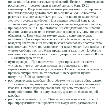
но важно соблюсти несколько требований. Первое — минимальное
расстояние от проемов окон и дверей должно быть 15-20
сантиметров. Второе — минимальное расстояние от газопровода
или теплопровода должно быть не меньше 40 см. Количество
розеток в комнате может быть разным и зависит от количества
эксплуатируемых приборов. Но в среднем нормой считается
установка по одной розетке на каждые шесть квадратных метров;
приборы освещения. При выполнении стандартной планировки
обычно располагают один светильник в центре комнаты, но это не
обязательно. При желании можно сделать дополнительные
источники. Также приборов может быть больше в случае, если
владелец квартиры с их помощью хочет зонировать пространство;
выключатели. Место их расположения также может быть выбрано с
учетом удобства тех, кто будет проживать в квартире. Но обычно
выключатели располагают справа от двери и на расстоянии 60 или
150 сантиметров от пола;
пути проводки. При определении пути прохождения кабеля
учитывают, что он должен проходить горизонтально или
вертикально – зигзаги не допускаются. Если в планах укладывать
провода внутри стен, то от проемов и перекрытий нужно
отступить 15-20 сантиметров;
распредительные коробки. Их отображение на схеме обязательно.
Это связано с тем, что в них проходят все основные соединения
кабелей. Обычно коробку ставят там, где есть ответвление от
основной линии. Но на одну комнату делают не больше одной
коробки;
распределительный щиток. Обычно их ставят не в квартире. Но
при определенных планировках они могут быть расположены