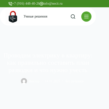
+7 (916) 448-40-26
info@necit.ru
Умные решения
Проводим электрику в квартиру:
как правильно составить план
разводки и что нужно учесть
Виктор
14.11.2025
Без рубрики