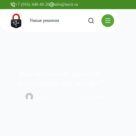
+7 (916) 448-40-26
info@necit.ru
Умные решения
Как отключить рабочую
вентиляцию при пожаре?
Наталья
17.11.2025
Без рубрики